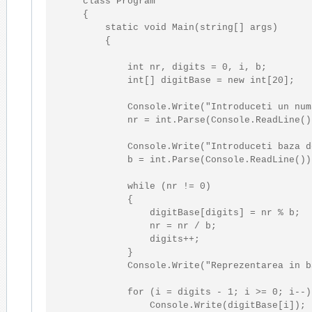
class
 Program

    {

static
void
 Main(
string
[] args)

        {

int
 nr, digits = 0, i, b;

int
[] digitBase = 
new
int
[20];

            Console.Write(
"Introduceti un num
            nr = 
int
.Parse(Console.ReadLine())
            Console.Write(
"Introduceti baza d
            b = 
int
.Parse(Console.ReadLine());
while
 (nr != 0)

            {

                digitBase[digits] = nr % b;

                nr = nr / b;

                digits++;

            }

            Console.Write(
"Reprezentarea in b
for
 (i = digits - 1; i >= 0; i--)

                Console.Write(digitBase[i]);
