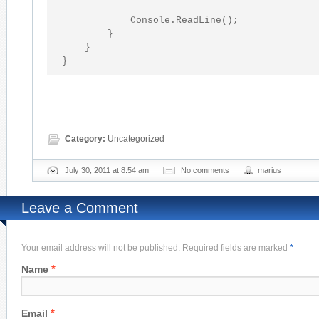
            Console.ReadLine();

        }

    }

}
Category:
Uncategorized
July 30, 2011 at 8:54 am
No comments
marius
Leave a Comment
Your email address will not be published. Required fields are marked
*
*
Name
*
Email