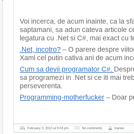
Voi incerca, de acum inainte, ca la sfa
saptamani, sa adun cateva articole c
legatura cu .Net si C#, mai exact cu 
.Net, incotro?
– O parere despre viitor
Xaml cel putin cativa ani de acum inc
Cum sa devii programator C#.
Despr
sa programezi in .Net si ce iti mai tre
perseverenta.
Programming-motherfucker
– Doar p
February 3, 2013 at 9:43 pm
No comments
marius