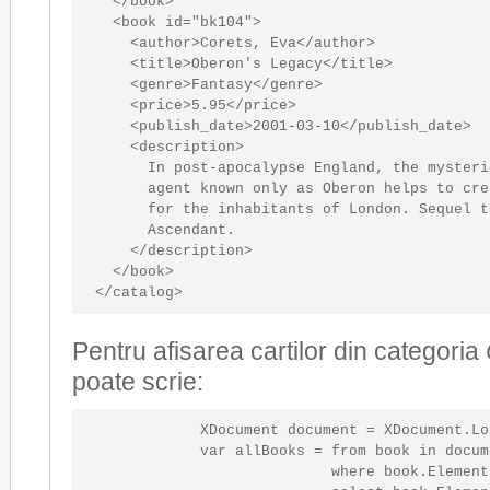
</
book
>
<
book
id
="bk104"
>
<
author
>
Corets, Eva
</
author
>
<
title
>
Oberon's Legacy
</
title
>
<
genre
>
Fantasy
</
genre
>
<
price
>
5.95
</
price
>
<
publish_date
>
2001-03-10
</
publish_date
>
<
description
>
      In post-apocalypse England, the mysterio
      agent known only as Oberon helps to cre
      for the inhabitants of London. Sequel t
      Ascendant.

</
description
>
</
book
>
</
catalog
>
Pentru afisarea cartilor din categoria
poate scrie:
            XDocument document = XDocument.Lo
var
 allBooks = 
from
 book 
in
 docum
                           where book.Element