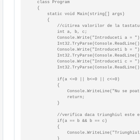
class
 Program

    {

static
void
 Main(
string
[] args)

        {

//citirea valorilor de la tastatu
int
 a, b, c;

            Console.Write(
"Introduceti a = "
)
            Int32.TryParse(Console.ReadLine()
            Console.Write(
"Introduceti b = "
)
            Int32.TryParse(Console.ReadLine()
            Console.Write(
"Introduceti c = "
)
            Int32.TryParse(Console.ReadLine()
if
(a <=0 || b<=0 || c<=0)

            {

                Console.WriteLine(
"Nu se poat
return
;

            }

//verifica daca triunghiul este e
if
(a == b && b == c)

            {

                Console.WriteLine(
"Triunghiul
            }
