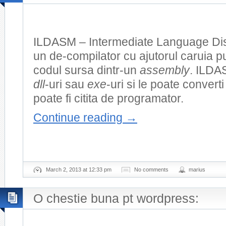
ILDASM – Intermediate Language Di
un de-compilator cu ajutorul caruia
codul sursa dintr-un
assembly
. ILDA
dll
-uri sau
exe
-uri si le poate convert
poate fi citita de programator.
Continue reading
→
March 2, 2013 at 12:33 pm
No comments
marius
O chestie buna pt wordpress: