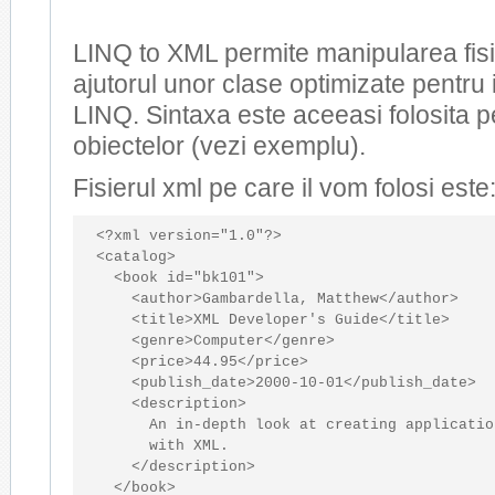
LINQ to XML permite manipularea fis
ajutorul unor clase optimizate pentru i
LINQ. Sintaxa este aceeasi folosita p
obiectelor (vezi exemplu).
Fisierul xml pe care il vom folosi este
<?
xml
version
="1.0"
?
>
<
catalog
>
<
book
id
="bk101"
>
<
author
>
Gambardella, Matthew
</
author
>
<
title
>
XML Developer's Guide
</
title
>
<
genre
>
Computer
</
genre
>
<
price
>
44.95
</
price
>
<
publish_date
>
2000-10-01
</
publish_date
>
<
description
>
      An in-depth look at creating application
      with XML.

</
description
>
</
book
>