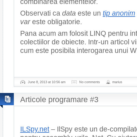
combinarea elementelor.
Observati ca
data
este un
tip anonim
var
este obligatorie.
Pana acum am folosit LINQ pentru in
colectiilor de obiecte. Intr-un articol 
cum este posibila interogarea unui W
June 8, 2013 at 10:56 am
No comments
marius
Articole programare #3
ILSpy.net
– IlSpy este un de-compila