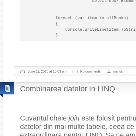
                           select book.Elemen
foreach
 (
var
 item 
in
 allBooks)

            {

                Console.WriteLine(item.ToStri
            }
June 11, 2013 at 10:03 pm
No comments
marius
Combinarea datelor in LINQ
Cuvantul cheie
join
este folosit pent
datelor din mai multe tabele, ceea ce
extraordinara pentru LINQ. Sa ne am