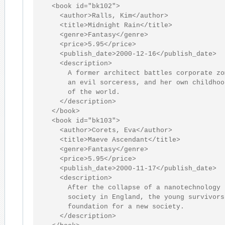
<
book
id
="bk102"
>
<
author
>
Ralls, Kim
</
author
>
<
title
>
Midnight Rain
</
title
>
<
genre
>
Fantasy
</
genre
>
<
price
>
5.95
</
price
>
<
publish_date
>
2000-12-16
</
publish_date
>
<
description
>
      A former architect battles corporate zo
      an evil sorceress, and her own childhoo
      of the world.

</
description
>
</
book
>
<
book
id
="bk103"
>
<
author
>
Corets, Eva
</
author
>
<
title
>
Maeve Ascendant
</
title
>
<
genre
>
Fantasy
</
genre
>
<
price
>
5.95
</
price
>
<
publish_date
>
2000-11-17
</
publish_date
>
<
description
>
      After the collapse of a nanotechnology

      society in England, the young survivors
      foundation for a new society.

</
description
>