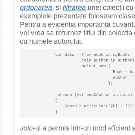
ordonarea
, si
filtrarea
unei colectii cu
exemplele prezentate foloseam clas
Pentru a evidentia importanta cuvant
voi vrea sa returnez titlul din colecti
cu numele autorului.
var
 data = 
from
 book 
in
 myBooks

                       join author 
in
 authors
                       select 
new
 { 

                                    Book = bo
                                    Author = 
                                  };

foreach
 (
var
 bookAuthor 
in
 data)

            {

                Console.WriteLine(
"{0} - {1}"
            }
Join
-ul a permis intr-un mod eficient 