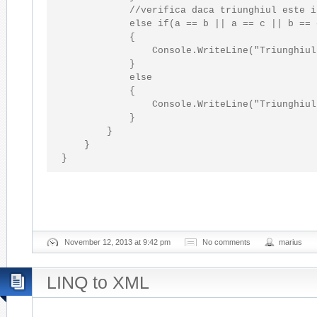
//verifica daca triunghiul este i
else
if
(a == b || a == c || b == c
            {

                Console.WriteLine(
"Triunghiul
            }

else
            {

                Console.WriteLine(
"Triunghiul
            }

        }

    }

November 12, 2013 at 9:42 pm
No comments
marius
LINQ to XML