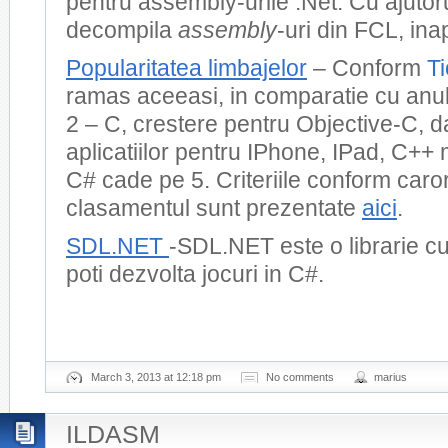
pentru assembly-urile .Net. Cu ajutoru
decompila
assembly
-uri din FCL, ina
Popularitatea limbajelor
– Conform
T
ramas aceeasi, in comparatie cu anul 
2 – C, crestere pentru Objective-C, 
aplicatiilor pentru IPhone, IPad, C++ 
C# cade pe 5. Criteriile conform caro
clasamentul sunt prezentate
aici
.
SDL.NET
-SDL.NET este o librarie cu
poti dezvolta jocuri in C#.
March 3, 2013 at 12:18 pm
No comments
marius
ILDASM